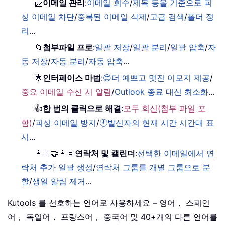
📨
이메일 관리
:
이메일 회수
/
제목 등을 기준으로 피
싱 이메일 차단
/
중복된 이메일 삭제
/
고급 검색
/
폴더 정
리
...
📁
첨부파일 프로
:
일괄 저장
/
일괄 분리
/
일괄 압축
/
자
동 저장
/
자동 분리
/
자동 압축
...
🌟
인터페이스 마법
:
😊더 예쁘고 멋진 이모지 제공
/
중요 이메일 수신 시 알림
/
Outlook 종료 대신 최소화
...
👍
한 번의 클릭으로 해결
:
모두 회신(첨부 파일 포
함)
/
피싱 이메일 방지
/
🕘발신자의 현재 시간 시간대 표
시
...
👩🏼‍🤝‍👩🏻
연락처 및 캘린더
:
선택한 이메일에서 연
락처 추가 일괄 생성
/
연락처 그룹를 개별 그룹으로 분
할
/
생일 알림 제거
...
Kutools 를 선호하는 언어로 사용하세요 – 영어， 스페인
어， 독일어， 프랑스어， 중국어 및 40+개의 다른 언어를