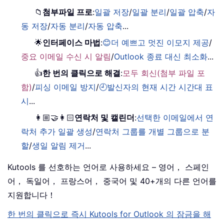
📁
첨부파일 프로
:
일괄 저장
/
일괄 분리
/
일괄 압축
/
자
동 저장
/
자동 분리
/
자동 압축
...
🌟
인터페이스 마법
:
😊더 예쁘고 멋진 이모지 제공
/
중요 이메일 수신 시 알림
/
Outlook 종료 대신 최소화
...
👍
한 번의 클릭으로 해결
:
모두 회신(첨부 파일 포
함)
/
피싱 이메일 방지
/
🕘발신자의 현재 시간 시간대 표
시
...
👩🏼‍🤝‍👩🏻
연락처 및 캘린더
:
선택한 이메일에서 연
락처 추가 일괄 생성
/
연락처 그룹를 개별 그룹으로 분
할
/
생일 알림 제거
...
Kutools 를 선호하는 언어로 사용하세요 – 영어， 스페인
어， 독일어， 프랑스어， 중국어 및 40+개의 다른 언어를
지원합니다！
한 번의 클릭으로 즉시 Kutools for Outlook 의 잠금을 해