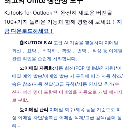
최고의 Office 생산성 도구
Kutools for Outlook 의 완전히 새로운 버전을
100+가지 놀라운 기능과 함께 경험해 보세요！
지
금 다운로드하세요！
🤖
KUTOOLS AI
:
고급 AI 기술을 활용하여 이메일
회신， 요약， 최적화， 확장， 번역， 작성 등 이메일
관련 작업을 손쉽게 처리합니다。
📧
이메일 자동화
:
자동 회신(POP 및 IMAP 지원)
/
이
메일 예약 발송
/
이메일 발송 시 규칙에 따라 자동 참조/
숨은 참조
/
자동 전달(고급 규칙)
/
자동 인사말 추가
/
수
신자 여러 명이 포함된 이메일을 자동으로 개별 메시지
로 분할
...
📨
이메일 관리
:
이메일 회수
/
제목 등을 기준으로 피
싱 이메일 차단
/
중복된 이메일 삭제
/
고급 검색
/
폴더 정
리
...