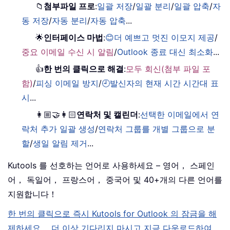
📁
첨부파일 프로
:
일괄 저장
/
일괄 분리
/
일괄 압축
/
자
동 저장
/
자동 분리
/
자동 압축
...
🌟
인터페이스 마법
:
😊더 예쁘고 멋진 이모지 제공
/
중요 이메일 수신 시 알림
/
Outlook 종료 대신 최소화
...
👍
한 번의 클릭으로 해결
:
모두 회신(첨부 파일 포
함)
/
피싱 이메일 방지
/
🕘발신자의 현재 시간 시간대 표
시
...
👩🏼‍🤝‍👩🏻
연락처 및 캘린더
:
선택한 이메일에서 연
락처 추가 일괄 생성
/
연락처 그룹를 개별 그룹으로 분
할
/
생일 알림 제거
...
Kutools 를 선호하는 언어로 사용하세요 – 영어， 스페인
어， 독일어， 프랑스어， 중국어 및 40+개의 다른 언어를
지원합니다！
한 번의 클릭으로 즉시 Kutools for Outlook 의 잠금을 해
제하세요。 더 이상 기다리지 마시고 지금 다운로드하여