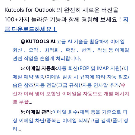
Kutools for Outlook 의 완전히 새로운 버전을
100+가지 놀라운 기능과 함께 경험해 보세요！
지
금 다운로드하세요！
🤖
KUTOOLS AI
:
고급 AI 기술을 활용하여 이메일
회신， 요약， 최적화， 확장， 번역， 작성 등 이메일
관련 작업을 손쉽게 처리합니다。
📧
이메일 자동화
:
자동 회신(POP 및 IMAP 지원)
/
이
메일 예약 발송
/
이메일 발송 시 규칙에 따라 자동 참조/
숨은 참조
/
자동 전달(고급 규칙)
/
자동 인사말 추가
/
수
신자 여러 명이 포함된 이메일을 자동으로 개별 메시지
로 분할
...
📨
이메일 관리
:
이메일 회수
/
제목 등을 기준으로 피
싱 이메일 차단
/
중복된 이메일 삭제
/
고급 검색
/
폴더 정
리
...