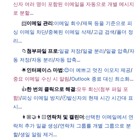
신자 여러 명이 포함된 이메일을 자동으로 개별 메시지
로 분할
...
📨
이메일 관리
:
이메일 회수
/
제목 등을 기준으로 피
싱 이메일 차단
/
중복된 이메일 삭제
/
고급 검색
/
폴더 정
리
...
📁
첨부파일 프로
:
일괄 저장
/
일괄 분리
/
일괄 압축
/
자
동 저장
/
자동 분리
/
자동 압축
...
🌟
인터페이스 마법
:
😊더 예쁘고 멋진 이모지 제공
/
중요 이메일 수신 시 알림
/
Outlook 종료 대신 최소화
...
👍
한 번의 클릭으로 해결
:
모두 회신(첨부 파일 포
함)
/
피싱 이메일 방지
/
🕘발신자의 현재 시간 시간대 표
시
...
👩🏼‍🤝‍👩🏻
연락처 및 캘린더
:
선택한 이메일에서 연
락처 추가 일괄 생성
/
연락처 그룹를 개별 그룹으로 분
할
/
생일 알림 제거
...