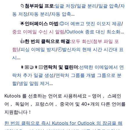
📁
첨부파일 프로
:
일괄 저장
/
일괄 분리
/
일괄 압축
/
자
동 저장
/
자동 분리
/
자동 압축
...
🌟
인터페이스 마법
:
😊더 예쁘고 멋진 이모지 제공
/
중요 이메일 수신 시 알림
/
Outlook 종료 대신 최소화
...
👍
한 번의 클릭으로 해결
:
모두 회신(첨부 파일 포
함)
/
피싱 이메일 방지
/
🕘발신자의 현재 시간 시간대 표
시
...
👩🏼‍🤝‍👩🏻
연락처 및 캘린더
:
선택한 이메일에서 연
락처 추가 일괄 생성
/
연락처 그룹를 개별 그룹으로 분
할
/
생일 알림 제거
...
Kutools 를 선호하는 언어로 사용하세요 – 영어， 스페인
어， 독일어， 프랑스어， 중국어 및 40+개의 다른 언어를
지원합니다！
한 번의 클릭으로 즉시 Kutools for Outlook 의 잠금을 해