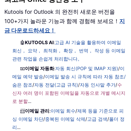
Kutools for Outlook 의 완전히 새로운 버전을
100+가지 놀라운 기능과 함께 경험해 보세요！
지
금 다운로드하세요！
🤖
KUTOOLS AI
:
고급 AI 기술을 활용하여 이메일
회신， 요약， 최적화， 확장， 번역， 작성 등 이메일
관련 작업을 손쉽게 처리합니다。
📧
이메일 자동화
:
자동 회신(POP 및 IMAP 지원)
/
이
메일 예약 발송
/
이메일 발송 시 규칙에 따라 자동 참조/
숨은 참조
/
자동 전달(고급 규칙)
/
자동 인사말 추가
/
수
신자 여러 명이 포함된 이메일을 자동으로 개별 메시지
로 분할
...
📨
이메일 관리
:
이메일 회수
/
제목 등을 기준으로 피
싱 이메일 차단
/
중복된 이메일 삭제
/
고급 검색
/
폴더 정
리
...