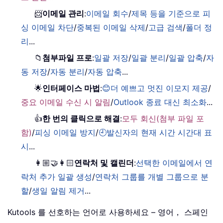
📨
이메일 관리
:
이메일 회수
/
제목 등을 기준으로 피
싱 이메일 차단
/
중복된 이메일 삭제
/
고급 검색
/
폴더 정
리
...
📁
첨부파일 프로
:
일괄 저장
/
일괄 분리
/
일괄 압축
/
자
동 저장
/
자동 분리
/
자동 압축
...
🌟
인터페이스 마법
:
😊더 예쁘고 멋진 이모지 제공
/
중요 이메일 수신 시 알림
/
Outlook 종료 대신 최소화
...
👍
한 번의 클릭으로 해결
:
모두 회신(첨부 파일 포
함)
/
피싱 이메일 방지
/
🕘발신자의 현재 시간 시간대 표
시
...
👩🏼‍🤝‍👩🏻
연락처 및 캘린더
:
선택한 이메일에서 연
락처 추가 일괄 생성
/
연락처 그룹를 개별 그룹으로 분
할
/
생일 알림 제거
...
Kutools 를 선호하는 언어로 사용하세요 – 영어， 스페인