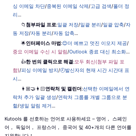
싱 이메일 차단
/
중복된 이메일 삭제
/
고급 검색
/
폴더 정
리
...
📁
첨부파일 프로
:
일괄 저장
/
일괄 분리
/
일괄 압축
/
자
동 저장
/
자동 분리
/
자동 압축
...
🌟
인터페이스 마법
:
😊더 예쁘고 멋진 이모지 제공
/
중요 이메일 수신 시 알림
/
Outlook 종료 대신 최소화
...
👍
한 번의 클릭으로 해결
:
모두 회신(첨부 파일 포
함)
/
피싱 이메일 방지
/
🕘발신자의 현재 시간 시간대 표
시
...
👩🏼‍🤝‍👩🏻
연락처 및 캘린더
:
선택한 이메일에서 연
락처 추가 일괄 생성
/
연락처 그룹를 개별 그룹으로 분
할
/
생일 알림 제거
...
Kutools 를 선호하는 언어로 사용하세요 – 영어， 스페인
어， 독일어， 프랑스어， 중국어 및 40+개의 다른 언어를
지원합니다！