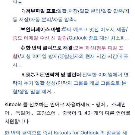
리
...
📁
첨부파일 프로
:
일괄 저장
/
일괄 분리
/
일괄 압축
/
자
동 저장
/
자동 분리
/
자동 압축
...
🌟
인터페이스 마법
:
😊더 예쁘고 멋진 이모지 제공
/
중요 이메일 수신 시 알림
/
Outlook 종료 대신 최소화
...
👍
한 번의 클릭으로 해결
:
모두 회신(첨부 파일 포
함)
/
피싱 이메일 방지
/
🕘발신자의 현재 시간 시간대 표
시
...
👩🏼‍🤝‍👩🏻
연락처 및 캘린더
:
선택한 이메일에서 연
락처 추가 일괄 생성
/
연락처 그룹를 개별 그룹으로 분
할
/
생일 알림 제거
...
Kutools 를 선호하는 언어로 사용하세요 – 영어， 스페인
어， 독일어， 프랑스어， 중국어 및 40+개의 다른 언어를
지원합니다！
한 번의 클릭으로 즉시 Kutools for Outlook 의 잠금을 해