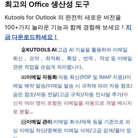
최고의 Office 생산성 도구
Kutools for Outlook 의 완전히 새로운 버전을
100+가지 놀라운 기능과 함께 경험해 보세요！
지
금 다운로드하세요！
🤖
KUTOOLS AI
:
고급 AI 기술을 활용하여 이메일
회신， 요약， 최적화， 확장， 번역， 작성 등 이메일
관련 작업을 손쉽게 처리합니다。
📧
이메일 자동화
:
자동 회신(POP 및 IMAP 지원)
/
이
메일 예약 발송
/
이메일 발송 시 규칙에 따라 자동 참조/
숨은 참조
/
자동 전달(고급 규칙)
/
자동 인사말 추가
/
수
신자 여러 명이 포함된 이메일을 자동으로 개별 메시지
로 분할
...
📨
이메일 관리
:
이메일 회수
/
제목 등을 기준으로 피
싱 이메일 차단
/
중복된 이메일 삭제
/
고급 검색
/
폴더 정