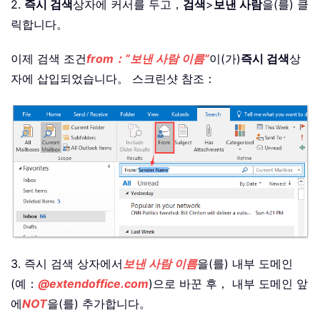
2.
즉시 검색
상자에 커서를 두고，
검색
>
보낸 사람
을(를) 클
릭합니다。
이제 검색 조건
from：”보낸 사람 이름”
이(가)
즉시 검색
상
자에 삽입되었습니다。 스크린샷 참조：
3. 즉시 검색 상자에서
보낸 사람 이름
을(를) 내부 도메인
(예：
@extendoffice.com
)으로 바꾼 후， 내부 도메인 앞
에
NOT
을(를) 추가합니다。