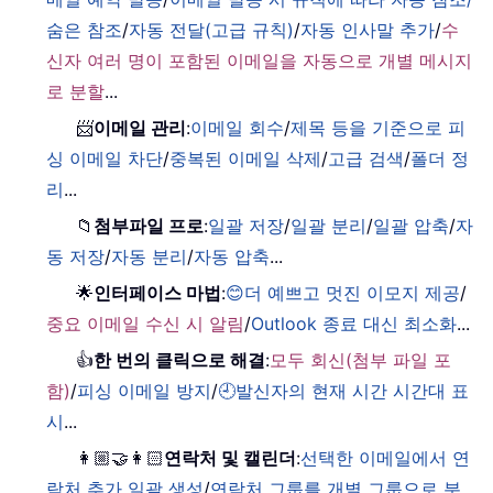
숨은 참조
/
자동 전달(고급 규칙)
/
자동 인사말 추가
/
수
신자 여러 명이 포함된 이메일을 자동으로 개별 메시지
로 분할
...
📨
이메일 관리
:
이메일 회수
/
제목 등을 기준으로 피
싱 이메일 차단
/
중복된 이메일 삭제
/
고급 검색
/
폴더 정
리
...
📁
첨부파일 프로
:
일괄 저장
/
일괄 분리
/
일괄 압축
/
자
동 저장
/
자동 분리
/
자동 압축
...
🌟
인터페이스 마법
:
😊더 예쁘고 멋진 이모지 제공
/
중요 이메일 수신 시 알림
/
Outlook 종료 대신 최소화
...
👍
한 번의 클릭으로 해결
:
모두 회신(첨부 파일 포
함)
/
피싱 이메일 방지
/
🕘발신자의 현재 시간 시간대 표
시
...
👩🏼‍🤝‍👩🏻
연락처 및 캘린더
:
선택한 이메일에서 연
락처 추가 일괄 생성
/
연락처 그룹를 개별 그룹으로 분