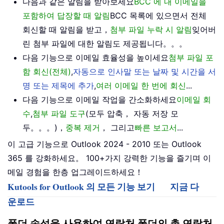
다음과 같은 알림을 받아보세요
BCC 에 내 이메일을
포함하여 답장할 때 알림
BCC 목록에 있으면서 전체
회신할 때 알림을 받고，
첨부 파일 누락 시 알림
잊어버
린 첨부 파일에 대한 알림도 제공됩니다。。。
다음 기능으로 이메일 효율성을 높이세요
첨부 파일 포
함 회신(전체)
,
자동으로 인사말 또는 날짜 및 시간을 서
명 또는 제목에 추가
,
여러 이메일 한 번에 회신
...
다음 기능으로 이메일 작업을 간소화하세요
이메일 회
수
,
첨부 파일 도구
(모두 압축， 자동 저장 모
두。。。)，
중복 제거
， 그리고
빠른 보고서
...
이 고급 기능으로 Outlook 2024 - 2010 또는 Outlook
365 를 강화하세요。 100+가지 강력한 기능을 즐기며 이
메일 경험을 한층 업그레이드하세요！
Kutools for Outlook 의 모든 기능 보기
지금 다
운로드
폴더 속성을 사용하여 연락처 폴더의 총 연락처