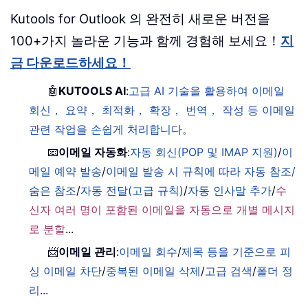
Kutools for Outlook 의 완전히 새로운 버전을
100+가지 놀라운 기능과 함께 경험해 보세요！
지
금 다운로드하세요！
🤖
KUTOOLS AI
:
고급 AI 기술을 활용하여 이메일
회신， 요약， 최적화， 확장， 번역， 작성 등 이메일
관련 작업을 손쉽게 처리합니다。
📧
이메일 자동화
:
자동 회신(POP 및 IMAP 지원)
/
이
메일 예약 발송
/
이메일 발송 시 규칙에 따라 자동 참조/
숨은 참조
/
자동 전달(고급 규칙)
/
자동 인사말 추가
/
수
신자 여러 명이 포함된 이메일을 자동으로 개별 메시지
로 분할
...
📨
이메일 관리
:
이메일 회수
/
제목 등을 기준으로 피
싱 이메일 차단
/
중복된 이메일 삭제
/
고급 검색
/
폴더 정
리
...