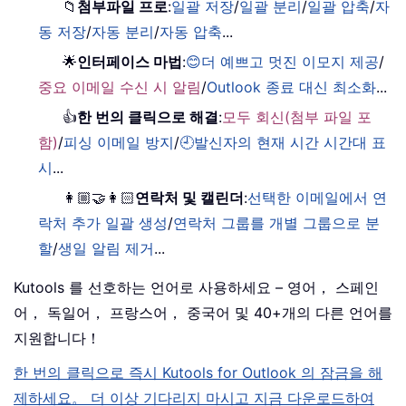
📁
첨부파일 프로
:
일괄 저장
/
일괄 분리
/
일괄 압축
/
자
동 저장
/
자동 분리
/
자동 압축
...
🌟
인터페이스 마법
:
😊더 예쁘고 멋진 이모지 제공
/
중요 이메일 수신 시 알림
/
Outlook 종료 대신 최소화
...
👍
한 번의 클릭으로 해결
:
모두 회신(첨부 파일 포
함)
/
피싱 이메일 방지
/
🕘발신자의 현재 시간 시간대 표
시
...
👩🏼‍🤝‍👩🏻
연락처 및 캘린더
:
선택한 이메일에서 연
락처 추가 일괄 생성
/
연락처 그룹를 개별 그룹으로 분
할
/
생일 알림 제거
...
Kutools 를 선호하는 언어로 사용하세요 – 영어， 스페인
어， 독일어， 프랑스어， 중국어 및 40+개의 다른 언어를
지원합니다！
한 번의 클릭으로 즉시 Kutools for Outlook 의 잠금을 해
제하세요。 더 이상 기다리지 마시고 지금 다운로드하여