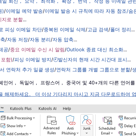
이메일 회신， 요약， 최적화， 확장， 번역， 작성 등 이메일 
원)
/
이메일 예약 발송
/
이메일 발송 시 규칙에 따라 자동 참조/숨
시지로 분할
...
로 피싱 이메일 차단
/
중복된 이메일 삭제
/
고급 검색
/
폴더 정리
...
압축
/
자동 저장
/
자동 분리
/
자동 압축
...
 제공
/
중요 이메일 수신 시 알림
/
Outlook 종료 대신 최소화
...
 포함)
/
피싱 이메일 방지
/
🕘발신자의 현재 시간 시간대 표시
...
서 연락처 추가 일괄 생성
/
연락처 그룹를 개별 그룹으로 분할
/
， 스페인어， 독일어， 프랑스어， 중국어 및 40+개의 다른 언어
k 의 잠금을 해제하세요。 더 이상 기다리지 마시고 지금 다운로드하