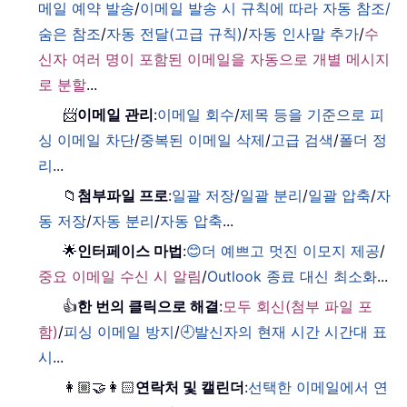
메일 예약 발송
/
이메일 발송 시 규칙에 따라 자동 참조/
숨은 참조
/
자동 전달(고급 규칙)
/
자동 인사말 추가
/
수
신자 여러 명이 포함된 이메일을 자동으로 개별 메시지
로 분할
...
📨
이메일 관리
:
이메일 회수
/
제목 등을 기준으로 피
싱 이메일 차단
/
중복된 이메일 삭제
/
고급 검색
/
폴더 정
리
...
📁
첨부파일 프로
:
일괄 저장
/
일괄 분리
/
일괄 압축
/
자
동 저장
/
자동 분리
/
자동 압축
...
🌟
인터페이스 마법
:
😊더 예쁘고 멋진 이모지 제공
/
중요 이메일 수신 시 알림
/
Outlook 종료 대신 최소화
...
👍
한 번의 클릭으로 해결
:
모두 회신(첨부 파일 포
함)
/
피싱 이메일 방지
/
🕘발신자의 현재 시간 시간대 표
시
...
👩🏼‍🤝‍👩🏻
연락처 및 캘린더
:
선택한 이메일에서 연