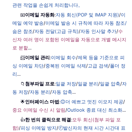
관련 작업을 손쉽게 처리합니다。
📧
이메일 자동화
:
자동 회신(POP 및 IMAP 지원)
/
이
메일 예약 발송
/
이메일 발송 시 규칙에 따라 자동 참조/
숨은 참조
/
자동 전달(고급 규칙)
/
자동 인사말 추가
/
수
신자 여러 명이 포함된 이메일을 자동으로 개별 메시지
로 분할
...
📨
이메일 관리
:
이메일 회수
/
제목 등을 기준으로 피
싱 이메일 차단
/
중복된 이메일 삭제
/
고급 검색
/
폴더 정
리
...
📁
첨부파일 프로
:
일괄 저장
/
일괄 분리
/
일괄 압축
/
자
동 저장
/
자동 분리
/
자동 압축
...
🌟
인터페이스 마법
:
😊더 예쁘고 멋진 이모지 제공
/
중요 이메일 수신 시 알림
/
Outlook 종료 대신 최소화
...
👍
한 번의 클릭으로 해결
:
모두 회신(첨부 파일 포
함)
/
피싱 이메일 방지
/
🕘발신자의 현재 시간 시간대 표