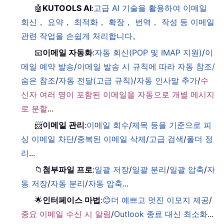
🤖
KUTOOLS AI
:
고급 AI 기술을 활용하여 이메일
회신， 요약， 최적화， 확장， 번역， 작성 등 이메일
관련 작업을 손쉽게 처리합니다。
📧
이메일 자동화
:
자동 회신(POP 및 IMAP 지원)
/
이
메일 예약 발송
/
이메일 발송 시 규칙에 따라 자동 참조/
숨은 참조
/
자동 전달(고급 규칙)
/
자동 인사말 추가
/
수
신자 여러 명이 포함된 이메일을 자동으로 개별 메시지
로 분할
...
📨
이메일 관리
:
이메일 회수
/
제목 등을 기준으로 피
싱 이메일 차단
/
중복된 이메일 삭제
/
고급 검색
/
폴더 정
리
...
📁
첨부파일 프로
:
일괄 저장
/
일괄 분리
/
일괄 압축
/
자
동 저장
/
자동 분리
/
자동 압축
...
🌟
인터페이스 마법
:
😊더 예쁘고 멋진 이모지 제공
/
중요 이메일 수신 시 알림
/
Outlook 종료 대신 최소화
...