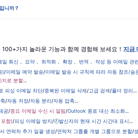
무엇입니까？
 버전을 100+가지 놀라운 기능과 함께 경험해 보세요！
지금
이메일 회신， 요약， 최적화， 확장， 번역， 작성 등 이메일 
원)
/
이메일 예약 발송
/
이메일 발송 시 규칙에 따라 자동 참조/숨
시지로 분할
...
로 피싱 이메일 차단
/
중복된 이메일 삭제
/
고급 검색
/
폴더 정리
...
압축
/
자동 저장
/
자동 분리
/
자동 압축
...
 제공
/
중요 이메일 수신 시 알림
/
Outlook 종료 대신 최소화
...
 포함)
/
피싱 이메일 방지
/
🕘발신자의 현재 시간 시간대 표시
...
서 연락처 추가 일괄 생성
/
연락처 그룹를 개별 그룹으로 분할
/