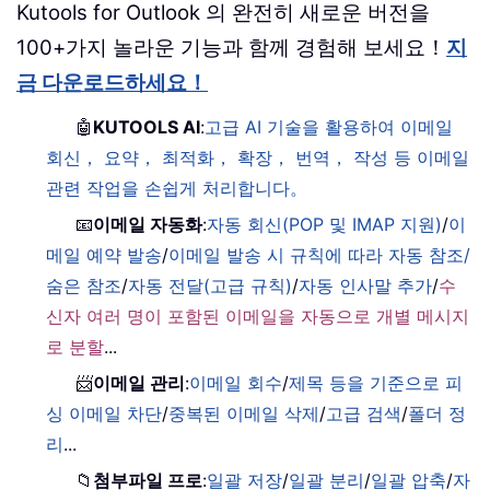
Kutools for Outlook 의 완전히 새로운 버전을
100+가지 놀라운 기능과 함께 경험해 보세요！
지
금 다운로드하세요！
🤖
KUTOOLS AI
:
고급 AI 기술을 활용하여 이메일
회신， 요약， 최적화， 확장， 번역， 작성 등 이메일
관련 작업을 손쉽게 처리합니다。
📧
이메일 자동화
:
자동 회신(POP 및 IMAP 지원)
/
이
메일 예약 발송
/
이메일 발송 시 규칙에 따라 자동 참조/
숨은 참조
/
자동 전달(고급 규칙)
/
자동 인사말 추가
/
수
신자 여러 명이 포함된 이메일을 자동으로 개별 메시지
로 분할
...
📨
이메일 관리
:
이메일 회수
/
제목 등을 기준으로 피
싱 이메일 차단
/
중복된 이메일 삭제
/
고급 검색
/
폴더 정
리
...
📁
첨부파일 프로
:
일괄 저장
/
일괄 분리
/
일괄 압축
/
자