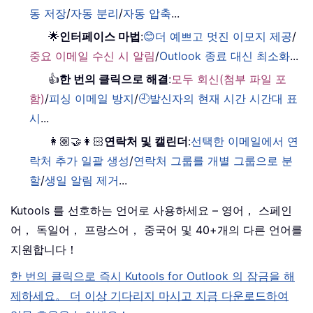
동 저장
/
자동 분리
/
자동 압축
...
🌟
인터페이스 마법
:
😊더 예쁘고 멋진 이모지 제공
/
중요 이메일 수신 시 알림
/
Outlook 종료 대신 최소화
...
👍
한 번의 클릭으로 해결
:
모두 회신(첨부 파일 포
함)
/
피싱 이메일 방지
/
🕘발신자의 현재 시간 시간대 표
시
...
👩🏼‍🤝‍👩🏻
연락처 및 캘린더
:
선택한 이메일에서 연
락처 추가 일괄 생성
/
연락처 그룹를 개별 그룹으로 분
할
/
생일 알림 제거
...
Kutools 를 선호하는 언어로 사용하세요 – 영어， 스페인
어， 독일어， 프랑스어， 중국어 및 40+개의 다른 언어를
지원합니다！
한 번의 클릭으로 즉시 Kutools for Outlook 의 잠금을 해
제하세요。 더 이상 기다리지 마시고 지금 다운로드하여