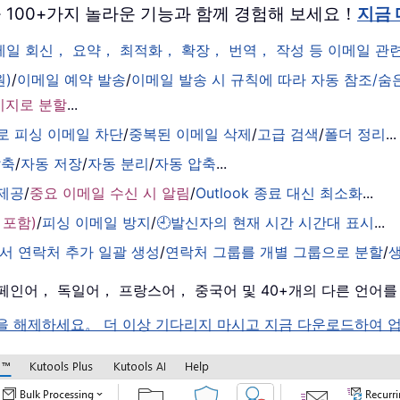
 버전을 100+가지 놀라운 기능과 함께 경험해 보세요！
지금
이메일 회신， 요약， 최적화， 확장， 번역， 작성 등 이메일 
원)
/
이메일 예약 발송
/
이메일 발송 시 규칙에 따라 자동 참조/숨
시지로 분할
...
로 피싱 이메일 차단
/
중복된 이메일 삭제
/
고급 검색
/
폴더 정리
...
압축
/
자동 저장
/
자동 분리
/
자동 압축
...
 제공
/
중요 이메일 수신 시 알림
/
Outlook 종료 대신 최소화
...
 포함)
/
피싱 이메일 방지
/
🕘발신자의 현재 시간 시간대 표시
...
서 연락처 추가 일괄 생성
/
연락처 그룹를 개별 그룹으로 분할
/
， 스페인어， 독일어， 프랑스어， 중국어 및 40+개의 다른 언어
k 의 잠금을 해제하세요。 더 이상 기다리지 마시고 지금 다운로드하