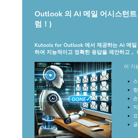
Outlook 의 AI 메일 어시
럼！)
Kutools for Outlook 에서 제공하는
하여 지능적이고 정확한 응답을 제안하고，
이 기
스
향
손
지
요
글