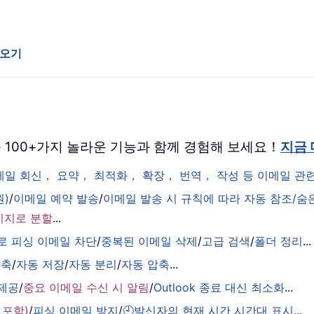
져오기
 버전을 100+가지 놀라운 기능과 함께 경험해 보세요！
지금
이메일 회신， 요약， 최적화， 확장， 번역， 작성 등 이메일 
원)
/
이메일 예약 발송
/
이메일 발송 시 규칙에 따라 자동 참조/숨
시지로 분할
...
로 피싱 이메일 차단
/
중복된 이메일 삭제
/
고급 검색
/
폴더 정리
...
압축
/
자동 저장
/
자동 분리
/
자동 압축
...
 제공
/
중요 이메일 수신 시 알림
/
Outlook 종료 대신 최소화
...
 포함)
/
피싱 이메일 방지
/
🕘발신자의 현재 시간 시간대 표시
...