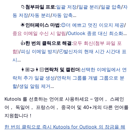
📁
첨부파일 프로
:
일괄 저장
/
일괄 분리
/
일괄 압축
/
자
동 저장
/
자동 분리
/
자동 압축
...
🌟
인터페이스 마법
:
😊더 예쁘고 멋진 이모지 제공
/
중요 이메일 수신 시 알림
/
Outlook 종료 대신 최소화
...
👍
한 번의 클릭으로 해결
:
모두 회신(첨부 파일 포
함)
/
피싱 이메일 방지
/
🕘발신자의 현재 시간 시간대 표
시
...
👩🏼‍🤝‍👩🏻
연락처 및 캘린더
:
선택한 이메일에서 연
락처 추가 일괄 생성
/
연락처 그룹를 개별 그룹으로 분
할
/
생일 알림 제거
...
Kutools 를 선호하는 언어로 사용하세요 – 영어， 스페인
어， 독일어， 프랑스어， 중국어 및 40+개의 다른 언어를
지원합니다！
한 번의 클릭으로 즉시 Kutools for Outlook 의 잠금을 해