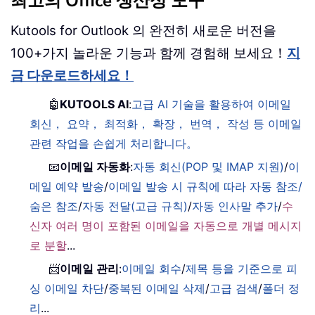
최고의 Office 생산성 도구
Kutools for Outlook 의 완전히 새로운 버전을
100+가지 놀라운 기능과 함께 경험해 보세요！
지
금 다운로드하세요！
🤖
KUTOOLS AI
:
고급 AI 기술을 활용하여 이메일
회신， 요약， 최적화， 확장， 번역， 작성 등 이메일
관련 작업을 손쉽게 처리합니다。
📧
이메일 자동화
:
자동 회신(POP 및 IMAP 지원)
/
이
메일 예약 발송
/
이메일 발송 시 규칙에 따라 자동 참조/
숨은 참조
/
자동 전달(고급 규칙)
/
자동 인사말 추가
/
수
신자 여러 명이 포함된 이메일을 자동으로 개별 메시지
로 분할
...
📨
이메일 관리
:
이메일 회수
/
제목 등을 기준으로 피
싱 이메일 차단
/
중복된 이메일 삭제
/
고급 검색
/
폴더 정
리
...