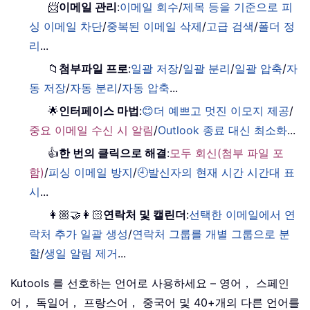
📨
이메일 관리
:
이메일 회수
/
제목 등을 기준으로 피
싱 이메일 차단
/
중복된 이메일 삭제
/
고급 검색
/
폴더 정
리
...
📁
첨부파일 프로
:
일괄 저장
/
일괄 분리
/
일괄 압축
/
자
동 저장
/
자동 분리
/
자동 압축
...
🌟
인터페이스 마법
:
😊더 예쁘고 멋진 이모지 제공
/
중요 이메일 수신 시 알림
/
Outlook 종료 대신 최소화
...
👍
한 번의 클릭으로 해결
:
모두 회신(첨부 파일 포
함)
/
피싱 이메일 방지
/
🕘발신자의 현재 시간 시간대 표
시
...
👩🏼‍🤝‍👩🏻
연락처 및 캘린더
:
선택한 이메일에서 연
락처 추가 일괄 생성
/
연락처 그룹를 개별 그룹으로 분
할
/
생일 알림 제거
...
Kutools 를 선호하는 언어로 사용하세요 – 영어， 스페인
어， 독일어， 프랑스어， 중국어 및 40+개의 다른 언어를