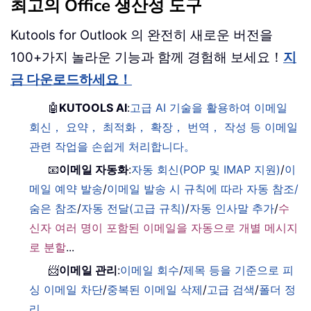
최고의 Office 생산성 도구
Kutools for Outlook 의 완전히 새로운 버전을
100+가지 놀라운 기능과 함께 경험해 보세요！
지
금 다운로드하세요！
🤖
KUTOOLS AI
:
고급 AI 기술을 활용하여 이메일
회신， 요약， 최적화， 확장， 번역， 작성 등 이메일
관련 작업을 손쉽게 처리합니다。
📧
이메일 자동화
:
자동 회신(POP 및 IMAP 지원)
/
이
메일 예약 발송
/
이메일 발송 시 규칙에 따라 자동 참조/
숨은 참조
/
자동 전달(고급 규칙)
/
자동 인사말 추가
/
수
신자 여러 명이 포함된 이메일을 자동으로 개별 메시지
로 분할
...
📨
이메일 관리
:
이메일 회수
/
제목 등을 기준으로 피
싱 이메일 차단
/
중복된 이메일 삭제
/
고급 검색
/
폴더 정
리
...