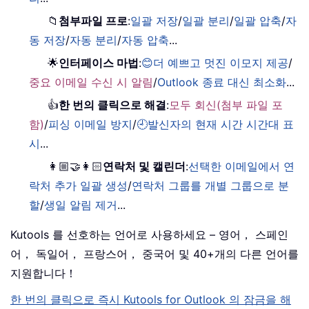
📁
첨부파일 프로
:
일괄 저장
/
일괄 분리
/
일괄 압축
/
자
동 저장
/
자동 분리
/
자동 압축
...
🌟
인터페이스 마법
:
😊더 예쁘고 멋진 이모지 제공
/
중요 이메일 수신 시 알림
/
Outlook 종료 대신 최소화
...
👍
한 번의 클릭으로 해결
:
모두 회신(첨부 파일 포
함)
/
피싱 이메일 방지
/
🕘발신자의 현재 시간 시간대 표
시
...
👩🏼‍🤝‍👩🏻
연락처 및 캘린더
:
선택한 이메일에서 연
락처 추가 일괄 생성
/
연락처 그룹를 개별 그룹으로 분
할
/
생일 알림 제거
...
Kutools 를 선호하는 언어로 사용하세요 – 영어， 스페인
어， 독일어， 프랑스어， 중국어 및 40+개의 다른 언어를
지원합니다！
한 번의 클릭으로 즉시 Kutools for Outlook 의 잠금을 해