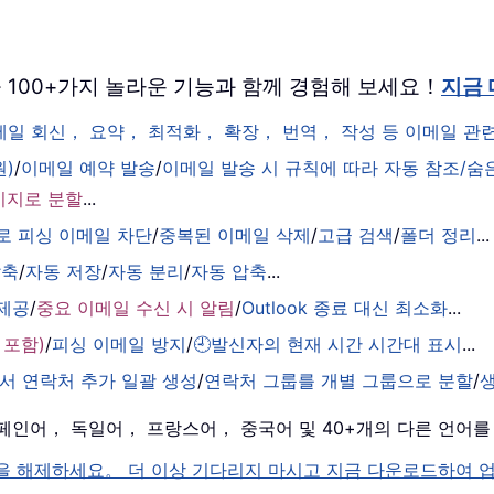
 버전을 100+가지 놀라운 기능과 함께 경험해 보세요！
지금
이메일 회신， 요약， 최적화， 확장， 번역， 작성 등 이메일 
원)
/
이메일 예약 발송
/
이메일 발송 시 규칙에 따라 자동 참조/숨
시지로 분할
...
로 피싱 이메일 차단
/
중복된 이메일 삭제
/
고급 검색
/
폴더 정리
...
압축
/
자동 저장
/
자동 분리
/
자동 압축
...
 제공
/
중요 이메일 수신 시 알림
/
Outlook 종료 대신 최소화
...
 포함)
/
피싱 이메일 방지
/
🕘발신자의 현재 시간 시간대 표시
...
서 연락처 추가 일괄 생성
/
연락처 그룹를 개별 그룹으로 분할
/
， 스페인어， 독일어， 프랑스어， 중국어 및 40+개의 다른 언어
k 의 잠금을 해제하세요。 더 이상 기다리지 마시고 지금 다운로드하