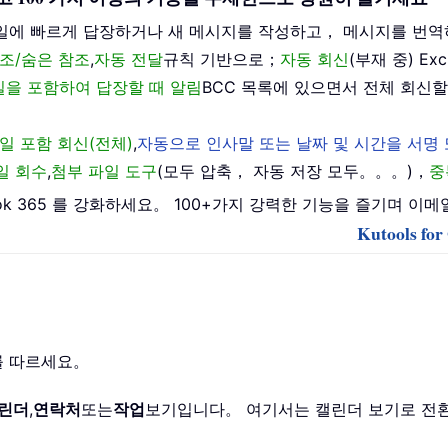
일에 빠르게 답장하거나 새 메시지를 작성하고， 메시지를 번역
조/숨은 참조
,
자동 전달
규칙 기반으로；
자동 회신
(부재 중) E
메일을 포함하여 답장할 때 알림
BCC 목록에 있으면서 전체 회신할
일 포함 회신(전체)
,
자동으로 인사말 또는 날짜 및 시간을 서명
일 회수
,
첨부 파일 도구
(모두 압축， 자동 저장 모두。。。)，
중
 Outlook 365 를 강화하세요。 100+가지 강력한 기능을 즐기
Kutools f
계를 따르세요。
린더
,
연락처
또는
작업
보기입니다。 여기서는 캘린더 보기로 전