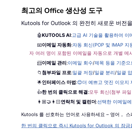
최고의 Office 생산성 도구
Kutools for Outlook 의 완전히 새로운
🤖
KUTOOLS AI
:
고급 AI 기술을 활용하여 
📧
이메일 자동화
:
자동 회신(POP 및 IMAP 지
자 여러 명이 포함된 이메일을 자동으로 개별 메
📨
이메일 관리
:
이메일 회수
/
제목 등을 기준으
📁
첨부파일 프로
:
일괄 저장
/
일괄 분리
/
일괄 
🌟
인터페이스 마법
:
😊더 예쁘고 멋진 이모지
👍
한 번의 클릭으로 해결
:
모두 회신(첨부 파일
👩🏼‍🤝‍👩🏻
연락처 및 캘린더
:
선택한 이메일에
Kutools 를 선호하는 언어로 사용하세요 – 영어
한 번의 클릭으로 즉시 Kutools for Outloo