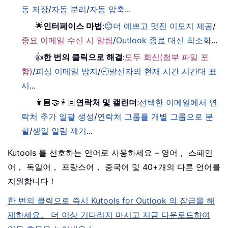
동 저장
/
자동 분리
/
자동 압축
...
🌟
인터페이스 마법
:
😊더 예쁘고 멋진 이모지 제공
/
중요 이메일 수신 시 알림
/
Outlook 종료 대신 최소화
...
👍
한 번의 클릭으로 해결
:
모두 회신(첨부 파일 포
함)
/
피싱 이메일 방지
/
🕘발신자의 현재 시간 시간대 표
시
...
👩🏼‍🤝‍👩🏻
연락처 및 캘린더
:
선택한 이메일에서 연
락처 추가 일괄 생성
/
연락처 그룹를 개별 그룹으로 분
할
/
생일 알림 제거
...
Kutools 를 선호하는 언어로 사용하세요 – 영어， 스페인
어， 독일어， 프랑스어， 중국어 및 40+개의 다른 언어를
지원합니다！
한 번의 클릭으로 즉시 Kutools for Outlook 의 잠금을 해
제하세요。 더 이상 기다리지 마시고 지금 다운로드하여