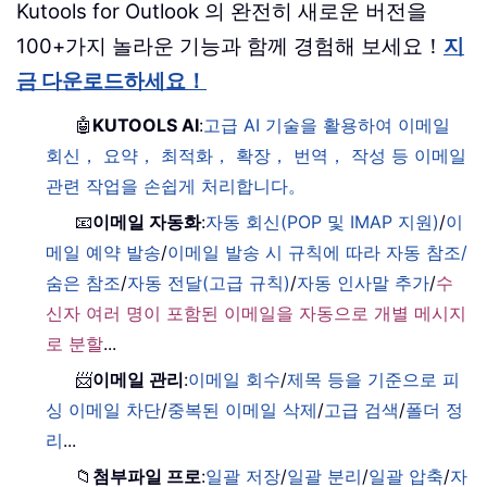
Kutools for Outlook 의 완전히 새로운 버전을
100+가지 놀라운 기능과 함께 경험해 보세요！
지
금 다운로드하세요！
🤖
KUTOOLS AI
:
고급 AI 기술을 활용하여 이메일
회신， 요약， 최적화， 확장， 번역， 작성 등 이메일
관련 작업을 손쉽게 처리합니다。
📧
이메일 자동화
:
자동 회신(POP 및 IMAP 지원)
/
이
메일 예약 발송
/
이메일 발송 시 규칙에 따라 자동 참조/
숨은 참조
/
자동 전달(고급 규칙)
/
자동 인사말 추가
/
수
신자 여러 명이 포함된 이메일을 자동으로 개별 메시지
로 분할
...
📨
이메일 관리
:
이메일 회수
/
제목 등을 기준으로 피
싱 이메일 차단
/
중복된 이메일 삭제
/
고급 검색
/
폴더 정
리
...
📁
첨부파일 프로
:
일괄 저장
/
일괄 분리
/
일괄 압축
/
자