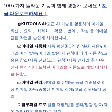
100+가지 놀라운 기능과 함께 경험해 보세요！
지
금 다운로드하세요！
🤖
KUTOOLS AI
:
고급 AI 기술을 활용하여 이메일
회신， 요약， 최적화， 확장， 번역， 작성 등 이메일
관련 작업을 손쉽게 처리합니다。
📧
이메일 자동화
:
자동 회신(POP 및 IMAP 지원)
/
이
메일 예약 발송
/
이메일 발송 시 규칙에 따라 자동 참조/
숨은 참조
/
자동 전달(고급 규칙)
/
자동 인사말 추가
/
수
신자 여러 명이 포함된 이메일을 자동으로 개별 메시지
로 분할
...
📨
이메일 관리
:
이메일 회수
/
제목 등을 기준으로 피
싱 이메일 차단
/
중복된 이메일 삭제
/
고급 검색
/
폴더 정
리
...
📁
첨부파일 프로
:
일괄 저장
/
일괄 분리
/
일괄 압축
/
자
동 저장
/
자동 분리
/
자동 압축
...