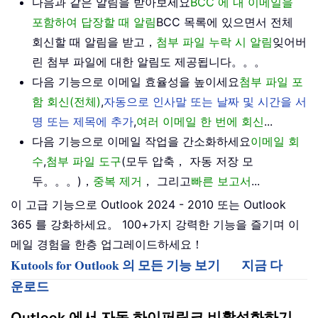
다음과 같은 알림을 받아보세요
BCC 에 내 이메일을
포함하여 답장할 때 알림
BCC 목록에 있으면서 전체
회신할 때 알림을 받고，
첨부 파일 누락 시 알림
잊어버
린 첨부 파일에 대한 알림도 제공됩니다。。。
다음 기능으로 이메일 효율성을 높이세요
첨부 파일 포
함 회신(전체)
,
자동으로 인사말 또는 날짜 및 시간을 서
명 또는 제목에 추가
,
여러 이메일 한 번에 회신
...
다음 기능으로 이메일 작업을 간소화하세요
이메일 회
수
,
첨부 파일 도구
(모두 압축， 자동 저장 모
두。。。)，
중복 제거
， 그리고
빠른 보고서
...
이 고급 기능으로 Outlook 2024 - 2010 또는 Outlook
365 를 강화하세요。 100+가지 강력한 기능을 즐기며 이
메일 경험을 한층 업그레이드하세요！
Kutools for Outlook 의 모든 기능 보기
지금 다
운로드
Outlook 에서 자동 하이퍼링크 비활성화하기