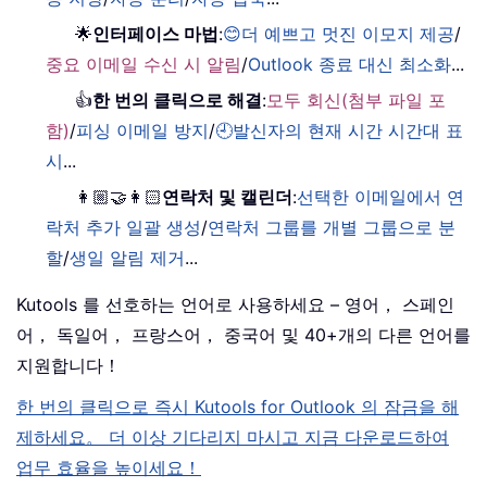
🌟
인터페이스 마법
:
😊더 예쁘고 멋진 이모지 제공
/
중요 이메일 수신 시 알림
/
Outlook 종료 대신 최소화
...
👍
한 번의 클릭으로 해결
:
모두 회신(첨부 파일 포
함)
/
피싱 이메일 방지
/
🕘발신자의 현재 시간 시간대 표
시
...
👩🏼‍🤝‍👩🏻
연락처 및 캘린더
:
선택한 이메일에서 연
락처 추가 일괄 생성
/
연락처 그룹를 개별 그룹으로 분
할
/
생일 알림 제거
...
Kutools 를 선호하는 언어로 사용하세요 – 영어， 스페인
어， 독일어， 프랑스어， 중국어 및 40+개의 다른 언어를
지원합니다！
한 번의 클릭으로 즉시 Kutools for Outlook 의 잠금을 해
제하세요。 더 이상 기다리지 마시고 지금 다운로드하여
업무 효율을 높이세요！