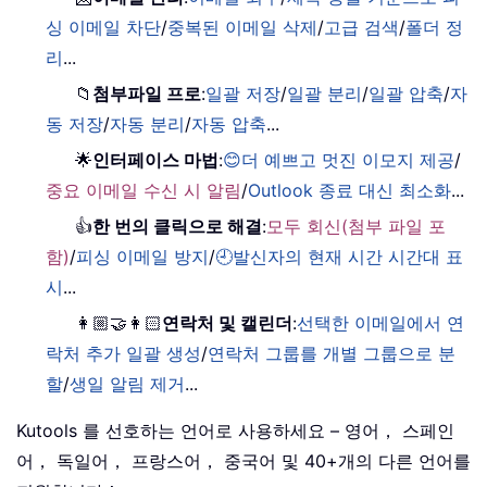
싱 이메일 차단
/
중복된 이메일 삭제
/
고급 검색
/
폴더 정
리
...
📁
첨부파일 프로
:
일괄 저장
/
일괄 분리
/
일괄 압축
/
자
동 저장
/
자동 분리
/
자동 압축
...
🌟
인터페이스 마법
:
😊더 예쁘고 멋진 이모지 제공
/
중요 이메일 수신 시 알림
/
Outlook 종료 대신 최소화
...
👍
한 번의 클릭으로 해결
:
모두 회신(첨부 파일 포
함)
/
피싱 이메일 방지
/
🕘발신자의 현재 시간 시간대 표
시
...
👩🏼‍🤝‍👩🏻
연락처 및 캘린더
:
선택한 이메일에서 연
락처 추가 일괄 생성
/
연락처 그룹를 개별 그룹으로 분
할
/
생일 알림 제거
...
Kutools 를 선호하는 언어로 사용하세요 – 영어， 스페인
어， 독일어， 프랑스어， 중국어 및 40+개의 다른 언어를