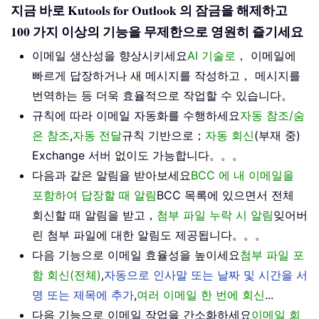
지금 바로 Kutools for Outlook 의 잠금을 해제하고
100 가지 이상의 기능을 무제한으로 영원히 즐기세요
이메일 생산성을 향상시키세요
AI 기술로
， 이메일에
빠르게 답장하거나 새 메시지를 작성하고， 메시지를
번역하는 등 더욱 효율적으로 작업할 수 있습니다。
규칙에 따라 이메일 자동화를 수행하세요
자동 참조/숨
은 참조
,
자동 전달
규칙 기반으로；
자동 회신
(부재 중)
Exchange 서버 없이도 가능합니다。。。
다음과 같은 알림을 받아보세요
BCC 에 내 이메일을
포함하여 답장할 때 알림
BCC 목록에 있으면서 전체
회신할 때 알림을 받고，
첨부 파일 누락 시 알림
잊어버
린 첨부 파일에 대한 알림도 제공됩니다。。。
다음 기능으로 이메일 효율성을 높이세요
첨부 파일 포
함 회신(전체)
,
자동으로 인사말 또는 날짜 및 시간을 서
명 또는 제목에 추가
,
여러 이메일 한 번에 회신
...
다음 기능으로 이메일 작업을 간소화하세요
이메일 회