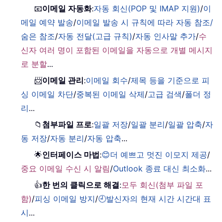
📧
이메일 자동화
:
자동 회신(POP 및 IMAP 지원)
/
이
메일 예약 발송
/
이메일 발송 시 규칙에 따라 자동 참조/
숨은 참조
/
자동 전달(고급 규칙)
/
자동 인사말 추가
/
수
신자 여러 명이 포함된 이메일을 자동으로 개별 메시지
로 분할
...
📨
이메일 관리
:
이메일 회수
/
제목 등을 기준으로 피
싱 이메일 차단
/
중복된 이메일 삭제
/
고급 검색
/
폴더 정
리
...
📁
첨부파일 프로
:
일괄 저장
/
일괄 분리
/
일괄 압축
/
자
동 저장
/
자동 분리
/
자동 압축
...
🌟
인터페이스 마법
:
😊더 예쁘고 멋진 이모지 제공
/
중요 이메일 수신 시 알림
/
Outlook 종료 대신 최소화
...
👍
한 번의 클릭으로 해결
:
모두 회신(첨부 파일 포
함)
/
피싱 이메일 방지
/
🕘발신자의 현재 시간 시간대 표
시
...