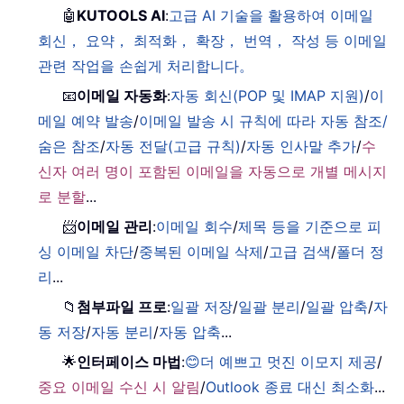
🤖
KUTOOLS AI
:
고급 AI 기술을 활용하여 이메일
회신， 요약， 최적화， 확장， 번역， 작성 등 이메일
관련 작업을 손쉽게 처리합니다。
📧
이메일 자동화
:
자동 회신(POP 및 IMAP 지원)
/
이
메일 예약 발송
/
이메일 발송 시 규칙에 따라 자동 참조/
숨은 참조
/
자동 전달(고급 규칙)
/
자동 인사말 추가
/
수
신자 여러 명이 포함된 이메일을 자동으로 개별 메시지
로 분할
...
📨
이메일 관리
:
이메일 회수
/
제목 등을 기준으로 피
싱 이메일 차단
/
중복된 이메일 삭제
/
고급 검색
/
폴더 정
리
...
📁
첨부파일 프로
:
일괄 저장
/
일괄 분리
/
일괄 압축
/
자
동 저장
/
자동 분리
/
자동 압축
...
🌟
인터페이스 마법
:
😊더 예쁘고 멋진 이모지 제공
/
중요 이메일 수신 시 알림
/
Outlook 종료 대신 최소화
...