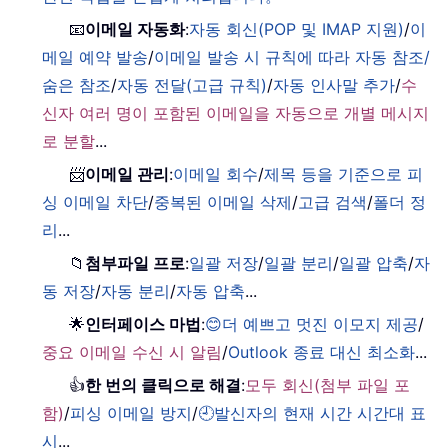
📧
이메일 자동화
:
자동 회신(POP 및 IMAP 지원)
/
이
메일 예약 발송
/
이메일 발송 시 규칙에 따라 자동 참조/
숨은 참조
/
자동 전달(고급 규칙)
/
자동 인사말 추가
/
수
신자 여러 명이 포함된 이메일을 자동으로 개별 메시지
로 분할
...
📨
이메일 관리
:
이메일 회수
/
제목 등을 기준으로 피
싱 이메일 차단
/
중복된 이메일 삭제
/
고급 검색
/
폴더 정
리
...
📁
첨부파일 프로
:
일괄 저장
/
일괄 분리
/
일괄 압축
/
자
동 저장
/
자동 분리
/
자동 압축
...
🌟
인터페이스 마법
:
😊더 예쁘고 멋진 이모지 제공
/
중요 이메일 수신 시 알림
/
Outlook 종료 대신 최소화
...
👍
한 번의 클릭으로 해결
:
모두 회신(첨부 파일 포
함)
/
피싱 이메일 방지
/
🕘발신자의 현재 시간 시간대 표
시
...