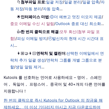
📁
첨부파일 프로
:
일괄 저장
/
일괄 분리
/
일괄 압축
/
자
동 저장
/
자동 분리
/
자동 압축
...
🌟
인터페이스 마법
:
😊더 예쁘고 멋진 이모지 제공
/
중요 이메일 수신 시 알림
/
Outlook 종료 대신 최소화
...
👍
한 번의 클릭으로 해결
:
모두 회신(첨부 파일 포
함)
/
피싱 이메일 방지
/
🕘발신자의 현재 시간 시간대 표
시
...
👩🏼‍🤝‍👩🏻
연락처 및 캘린더
:
선택한 이메일에서 연
락처 추가 일괄 생성
/
연락처 그룹를 개별 그룹으로 분
할
/
생일 알림 제거
...
Kutools 를 선호하는 언어로 사용하세요 – 영어， 스페인
어， 독일어， 프랑스어， 중국어 및 40+개의 다른 언어를
지원합니다！
한 번의 클릭으로 즉시 Kutools for Outlook 의 잠금을 해
제하세요。 더 이상 기다리지 마시고 지금 다운로드하여