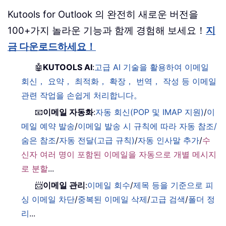
Kutools for Outlook 의 완전히 새로운 버전을
100+가지 놀라운 기능과 함께 경험해 보세요！
지
금 다운로드하세요！
🤖
KUTOOLS AI
:
고급 AI 기술을 활용하여 이메일
회신， 요약， 최적화， 확장， 번역， 작성 등 이메일
관련 작업을 손쉽게 처리합니다。
📧
이메일 자동화
:
자동 회신(POP 및 IMAP 지원)
/
이
메일 예약 발송
/
이메일 발송 시 규칙에 따라 자동 참조/
숨은 참조
/
자동 전달(고급 규칙)
/
자동 인사말 추가
/
수
신자 여러 명이 포함된 이메일을 자동으로 개별 메시지
로 분할
...
📨
이메일 관리
:
이메일 회수
/
제목 등을 기준으로 피
싱 이메일 차단
/
중복된 이메일 삭제
/
고급 검색
/
폴더 정
리
...