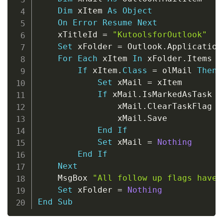
Dim
 xItem 
As
Object
On
Error
Resume
Next
    xTitleId 
=
"KutoolsforOutlook"
Set
 xFolder 
=
 Outlook
.
Application
For
Each
 xItem 
In
 xFolder
.
Items

If
 xItem
.
Class
=
 olMail 
Then
Set
 xMail 
=
 xItem

If
 xMail
.
IsMarkedAsTask 
T
                xMail
.
ClearTaskFlag

                xMail
.
Save

End
If
Set
 xMail 
=
Nothing
End
If
Next
    MsgBox 
"All follow up flags have 
Set
 xFolder 
=
Nothing
End
Sub