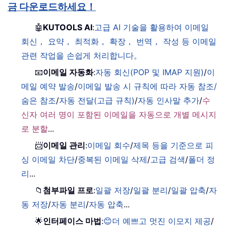
금 다운로드하세요！
🤖
KUTOOLS AI
:
고급 AI 기술을 활용하여 이메일
회신， 요약， 최적화， 확장， 번역， 작성 등 이메일
관련 작업을 손쉽게 처리합니다。
📧
이메일 자동화
:
자동 회신(POP 및 IMAP 지원)
/
이
메일 예약 발송
/
이메일 발송 시 규칙에 따라 자동 참조/
숨은 참조
/
자동 전달(고급 규칙)
/
자동 인사말 추가
/
수
신자 여러 명이 포함된 이메일을 자동으로 개별 메시지
로 분할
...
📨
이메일 관리
:
이메일 회수
/
제목 등을 기준으로 피
싱 이메일 차단
/
중복된 이메일 삭제
/
고급 검색
/
폴더 정
리
...
📁
첨부파일 프로
:
일괄 저장
/
일괄 분리
/
일괄 압축
/
자
동 저장
/
자동 분리
/
자동 압축
...
🌟
인터페이스 마법
:
😊더 예쁘고 멋진 이모지 제공
/