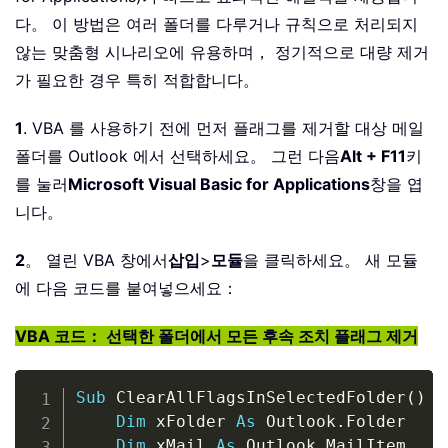
다。 이 방법은 여러 폴더를 다루거나 규칙으로 처리되지
않는 맞춤형 시나리오에 유용하며， 정기적으로 대량 제거
가 필요한 경우 특히 적합합니다。
1
. VBA 를 사용하기 전에 먼저 플래그를 제거할 대상 메일
폴더를 Outlook 에서 선택하세요。 그런 다음
Alt + F11
키
를 눌러
Microsoft Visual Basic for Applications
창을 엽
니다。
2
。 열린 VBA 창에서
삽입
>
모듈
을 클릭하세요。 새 모듈
에 다음 코드를 붙여넣으세요：
VBA 코드： 선택한 폴더에서 모든 후속 조치 플래그 제거
Copy
Sub
 ClearAllFlagsInSelectedFolder
(
)
Dim
 xFolder 
As
 Outlook
.
Folder

Dim
 xMail 
As
 Outlook
.
MailItem
