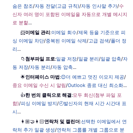
숨은 참조
/
자동 전달(고급 규칙)
/
자동 인사말 추가
/
수
신자 여러 명이 포함된 이메일을 자동으로 개별 메시지
로 분할
...
📨
이메일 관리
:
이메일 회수
/
제목 등을 기준으로 피
싱 이메일 차단
/
중복된 이메일 삭제
/
고급 검색
/
폴더 정
리
...
📁
첨부파일 프로
:
일괄 저장
/
일괄 분리
/
일괄 압축
/
자
동 저장
/
자동 분리
/
자동 압축
...
🌟
인터페이스 마법
:
😊더 예쁘고 멋진 이모지 제공
/
중요 이메일 수신 시 알림
/
Outlook 종료 대신 최소화
...
👍
한 번의 클릭으로 해결
:
모두 회신(첨부 파일 포
함)
/
피싱 이메일 방지
/
🕘발신자의 현재 시간 시간대 표
시
...
👩🏼‍🤝‍👩🏻
연락처 및 캘린더
:
선택한 이메일에서 연
락처 추가 일괄 생성
/
연락처 그룹를 개별 그룹으로 분