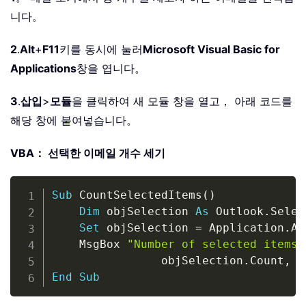
니다。
2
.
Alt
+
F11
키를 동시에 눌러
Microsoft Visual Basic for
Applications
창을 엽니다。
3
.
삽입
>
모듈
을 클릭하여 새 모듈 창을 열고， 아래 코드를
해당 창에 붙여넣습니다。
VBA： 선택한 이메일 개수 세기
Copy
Sub
 CountSelectedItems
(
)
Dim
 objSelection 
As
 Outlook
.
Selec
Set
 objSelection 
=
 Application
.
Ac
    MsgBox 
"Number of selected items:
                objSelection
.
Count
,
 v
End
Sub