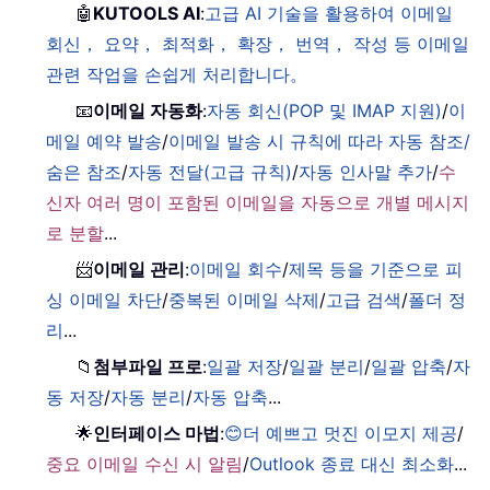
🤖
KUTOOLS AI
:
고급 AI 기술을 활용하여 이메일
회신， 요약， 최적화， 확장， 번역， 작성 등 이메일
관련 작업을 손쉽게 처리합니다。
📧
이메일 자동화
:
자동 회신(POP 및 IMAP 지원)
/
이
메일 예약 발송
/
이메일 발송 시 규칙에 따라 자동 참조/
숨은 참조
/
자동 전달(고급 규칙)
/
자동 인사말 추가
/
수
신자 여러 명이 포함된 이메일을 자동으로 개별 메시지
로 분할
...
📨
이메일 관리
:
이메일 회수
/
제목 등을 기준으로 피
싱 이메일 차단
/
중복된 이메일 삭제
/
고급 검색
/
폴더 정
리
...
📁
첨부파일 프로
:
일괄 저장
/
일괄 분리
/
일괄 압축
/
자
동 저장
/
자동 분리
/
자동 압축
...
🌟
인터페이스 마법
:
😊더 예쁘고 멋진 이모지 제공
/
중요 이메일 수신 시 알림
/
Outlook 종료 대신 최소화
...