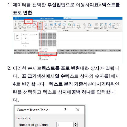
데이터를 선택한 후
삽입
탭으로 이동하여
표
>
텍스트를
표로 변환
.
이러한 순서로
텍스트를 표로 변환
대화 상자가 열립니
다。
표 크기
섹션에서
열 수
텍스트 상자의 숫자를
1
에서
4
로 변경합니다。
텍스트 분리 기준
섹션에서
기타
확인
란을 선택하고 텍스트 상자에
공백 하나
를 입력합니
다。