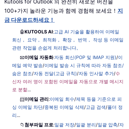
Kutools for Outlook 의 완전히 새로운 버전을
100+가지 놀라운 기능과 함께 경험해 보세요！
지
금 다운로드하세요！
🤖
KUTOOLS AI
:
고급 AI 기술을 활용하여 이메일
회신， 요약， 최적화， 확장， 번역， 작성 등 이메일
관련 작업을 손쉽게 처리합니다。
📧
이메일 자동화
:
자동 회신(POP 및 IMAP 지원)
/
이
메일 예약 발송
/
이메일 발송 시 규칙에 따라 자동 참조/
숨은 참조
/
자동 전달(고급 규칙)
/
자동 인사말 추가
/
수
신자 여러 명이 포함된 이메일을 자동으로 개별 메시지
로 분할
...
📨
이메일 관리
:
이메일 회수
/
제목 등을 기준으로 피
싱 이메일 차단
/
중복된 이메일 삭제
/
고급 검색
/
폴더 정
리
...
📁
첨부파일 프로
:
일괄 저장
/
일괄 분리
/
일괄 압축
/
자