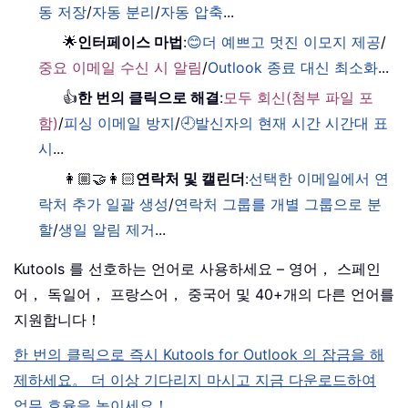
동 저장
/
자동 분리
/
자동 압축
...
🌟
인터페이스 마법
:
😊더 예쁘고 멋진 이모지 제공
/
중요 이메일 수신 시 알림
/
Outlook 종료 대신 최소화
...
👍
한 번의 클릭으로 해결
:
모두 회신(첨부 파일 포
함)
/
피싱 이메일 방지
/
🕘발신자의 현재 시간 시간대 표
시
...
👩🏼‍🤝‍👩🏻
연락처 및 캘린더
:
선택한 이메일에서 연
락처 추가 일괄 생성
/
연락처 그룹를 개별 그룹으로 분
할
/
생일 알림 제거
...
Kutools 를 선호하는 언어로 사용하세요 – 영어， 스페인
어， 독일어， 프랑스어， 중국어 및 40+개의 다른 언어를
지원합니다！
한 번의 클릭으로 즉시 Kutools for Outlook 의 잠금을 해
제하세요。 더 이상 기다리지 마시고 지금 다운로드하여
업무 효율을 높이세요！