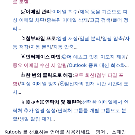
로 분할
...
📨
이메일 관리
:
이메일 회수
/
제목 등을 기준으로 피
싱 이메일 차단
/
중복된 이메일 삭제
/
고급 검색
/
폴더 정
리
...
📁
첨부파일 프로
:
일괄 저장
/
일괄 분리
/
일괄 압축
/
자
동 저장
/
자동 분리
/
자동 압축
...
🌟
인터페이스 마법
:
😊더 예쁘고 멋진 이모지 제공
/
중요 이메일 수신 시 알림
/
Outlook 종료 대신 최소화
...
👍
한 번의 클릭으로 해결
:
모두 회신(첨부 파일 포
함)
/
피싱 이메일 방지
/
🕘발신자의 현재 시간 시간대 표
시
...
👩🏼‍🤝‍👩🏻
연락처 및 캘린더
:
선택한 이메일에서 연
락처 추가 일괄 생성
/
연락처 그룹를 개별 그룹으로 분
할
/
생일 알림 제거
...
Kutools 를 선호하는 언어로 사용하세요 – 영어， 스페인