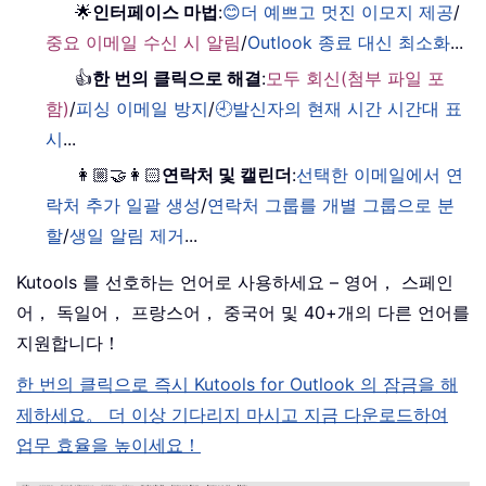
🌟
인터페이스 마법
:
😊더 예쁘고 멋진 이모지 제공
/
중요 이메일 수신 시 알림
/
Outlook 종료 대신 최소화
...
👍
한 번의 클릭으로 해결
:
모두 회신(첨부 파일 포
함)
/
피싱 이메일 방지
/
🕘발신자의 현재 시간 시간대 표
시
...
👩🏼‍🤝‍👩🏻
연락처 및 캘린더
:
선택한 이메일에서 연
락처 추가 일괄 생성
/
연락처 그룹를 개별 그룹으로 분
할
/
생일 알림 제거
...
Kutools 를 선호하는 언어로 사용하세요 – 영어， 스페인
어， 독일어， 프랑스어， 중국어 및 40+개의 다른 언어를
지원합니다！
한 번의 클릭으로 즉시 Kutools for Outlook 의 잠금을 해
제하세요。 더 이상 기다리지 마시고 지금 다운로드하여
업무 효율을 높이세요！