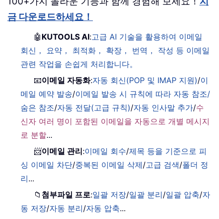
100+가지 놀라운 기능과 함께 경험해 보세요！
지
금 다운로드하세요！
🤖
KUTOOLS AI
:
고급 AI 기술을 활용하여 이메일
회신， 요약， 최적화， 확장， 번역， 작성 등 이메일
관련 작업을 손쉽게 처리합니다。
📧
이메일 자동화
:
자동 회신(POP 및 IMAP 지원)
/
이
메일 예약 발송
/
이메일 발송 시 규칙에 따라 자동 참조/
숨은 참조
/
자동 전달(고급 규칙)
/
자동 인사말 추가
/
수
신자 여러 명이 포함된 이메일을 자동으로 개별 메시지
로 분할
...
📨
이메일 관리
:
이메일 회수
/
제목 등을 기준으로 피
싱 이메일 차단
/
중복된 이메일 삭제
/
고급 검색
/
폴더 정
리
...
📁
첨부파일 프로
:
일괄 저장
/
일괄 분리
/
일괄 압축
/
자
동 저장
/
자동 분리
/
자동 압축
...