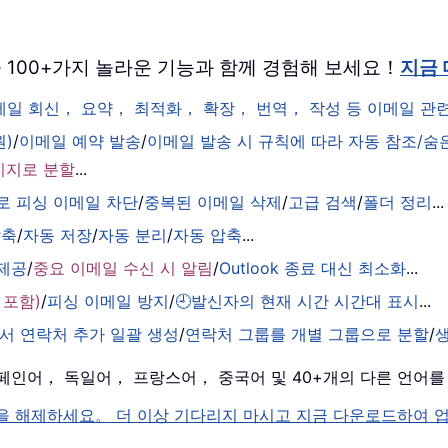
 버전을 100+가지 놀라운 기능과 함께 경험해 보세요！
지금
이메일 회신， 요약， 최적화， 확장， 번역， 작성 등 이메일 
원)
/
이메일 예약 발송
/
이메일 발송 시 규칙에 따라 자동 참조/숨
시지로 분할
...
로 피싱 이메일 차단
/
중복된 이메일 삭제
/
고급 검색
/
폴더 정리
...
압축
/
자동 저장
/
자동 분리
/
자동 압축
...
 제공
/
중요 이메일 수신 시 알림
/
Outlook 종료 대신 최소화
...
 포함)
/
피싱 이메일 방지
/
🕘발신자의 현재 시간 시간대 표시
...
서 연락처 추가 일괄 생성
/
연락처 그룹를 개별 그룹으로 분할
/
， 스페인어， 독일어， 프랑스어， 중국어 및 40+개의 다른 언어
k 의 잠금을 해제하세요。 더 이상 기다리지 마시고 지금 다운로드하