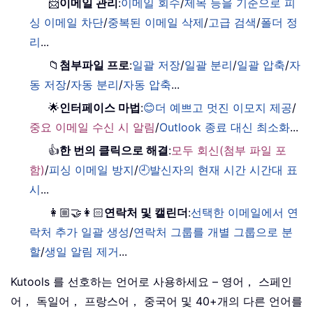
📨
이메일 관리
:
이메일 회수
/
제목 등을 기준으로 피
싱 이메일 차단
/
중복된 이메일 삭제
/
고급 검색
/
폴더 정
리
...
📁
첨부파일 프로
:
일괄 저장
/
일괄 분리
/
일괄 압축
/
자
동 저장
/
자동 분리
/
자동 압축
...
🌟
인터페이스 마법
:
😊더 예쁘고 멋진 이모지 제공
/
중요 이메일 수신 시 알림
/
Outlook 종료 대신 최소화
...
👍
한 번의 클릭으로 해결
:
모두 회신(첨부 파일 포
함)
/
피싱 이메일 방지
/
🕘발신자의 현재 시간 시간대 표
시
...
👩🏼‍🤝‍👩🏻
연락처 및 캘린더
:
선택한 이메일에서 연
락처 추가 일괄 생성
/
연락처 그룹를 개별 그룹으로 분
할
/
생일 알림 제거
...
Kutools 를 선호하는 언어로 사용하세요 – 영어， 스페인
어， 독일어， 프랑스어， 중국어 및 40+개의 다른 언어를