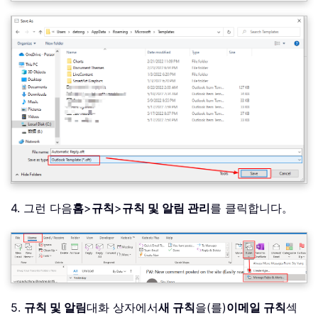
4. 그런 다음
홈
>
규칙
>
규칙 및 알림 관리
를 클릭합니다。
5.
규칙 및 알림
대화 상자에서
새 규칙
을(를)
이메일 규칙
섹