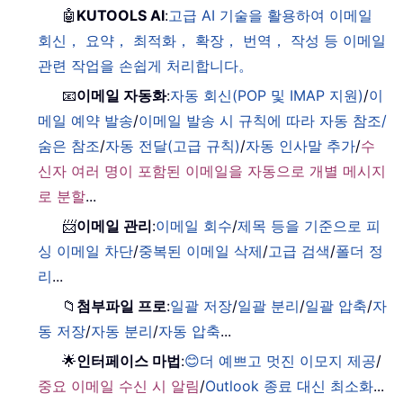
🤖
KUTOOLS AI
:
고급 AI 기술을 활용하여 이메일
회신， 요약， 최적화， 확장， 번역， 작성 등 이메일
관련 작업을 손쉽게 처리합니다。
📧
이메일 자동화
:
자동 회신(POP 및 IMAP 지원)
/
이
메일 예약 발송
/
이메일 발송 시 규칙에 따라 자동 참조/
숨은 참조
/
자동 전달(고급 규칙)
/
자동 인사말 추가
/
수
신자 여러 명이 포함된 이메일을 자동으로 개별 메시지
로 분할
...
📨
이메일 관리
:
이메일 회수
/
제목 등을 기준으로 피
싱 이메일 차단
/
중복된 이메일 삭제
/
고급 검색
/
폴더 정
리
...
📁
첨부파일 프로
:
일괄 저장
/
일괄 분리
/
일괄 압축
/
자
동 저장
/
자동 분리
/
자동 압축
...
🌟
인터페이스 마법
:
😊더 예쁘고 멋진 이모지 제공
/
중요 이메일 수신 시 알림
/
Outlook 종료 대신 최소화
...