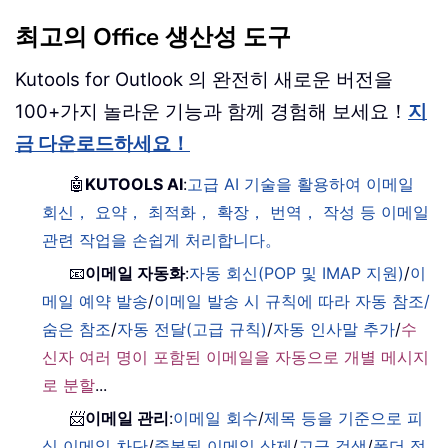
최고의 Office 생산성 도구
Kutools for Outlook 의 완전히 새로운 버전을
100+가지 놀라운 기능과 함께 경험해 보세요！
지
금 다운로드하세요！
🤖
KUTOOLS AI
:
고급 AI 기술을 활용하여 이메일
회신， 요약， 최적화， 확장， 번역， 작성 등 이메일
관련 작업을 손쉽게 처리합니다。
📧
이메일 자동화
:
자동 회신(POP 및 IMAP 지원)
/
이
메일 예약 발송
/
이메일 발송 시 규칙에 따라 자동 참조/
숨은 참조
/
자동 전달(고급 규칙)
/
자동 인사말 추가
/
수
신자 여러 명이 포함된 이메일을 자동으로 개별 메시지
로 분할
...
📨
이메일 관리
:
이메일 회수
/
제목 등을 기준으로 피
싱 이메일 차단
/
중복된 이메일 삭제
/
고급 검색
/
폴더 정