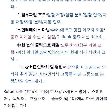
리
...
📁
첨부파일 프로
:
일괄 저장
/
일괄 분리
/
일괄 압축
/
자
동 저장
/
자동 분리
/
자동 압축
...
🌟
인터페이스 마법
:
😊더 예쁘고 멋진 이모지 제공
/
중요 이메일 수신 시 알림
/
Outlook 종료 대신 최소화
...
👍
한 번의 클릭으로 해결
:
모두 회신(첨부 파일 포
함)
/
피싱 이메일 방지
/
🕘발신자의 현재 시간 시간대 표
시
...
👩🏼‍🤝‍👩🏻
연락처 및 캘린더
:
선택한 이메일에서 연
락처 추가 일괄 생성
/
연락처 그룹를 개별 그룹으로 분
할
/
생일 알림 제거
...
Kutools 를 선호하는 언어로 사용하세요 – 영어， 스페인
어， 독일어， 프랑스어， 중국어 및 40+개의 다른 언어를
지원합니다！