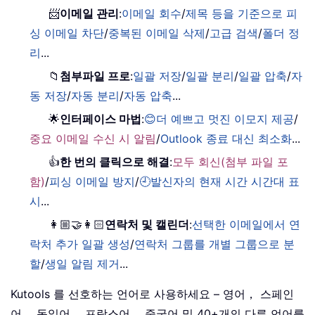
📨
이메일 관리
:
이메일 회수
/
제목 등을 기준으로 피
싱 이메일 차단
/
중복된 이메일 삭제
/
고급 검색
/
폴더 정
리
...
📁
첨부파일 프로
:
일괄 저장
/
일괄 분리
/
일괄 압축
/
자
동 저장
/
자동 분리
/
자동 압축
...
🌟
인터페이스 마법
:
😊더 예쁘고 멋진 이모지 제공
/
중요 이메일 수신 시 알림
/
Outlook 종료 대신 최소화
...
👍
한 번의 클릭으로 해결
:
모두 회신(첨부 파일 포
함)
/
피싱 이메일 방지
/
🕘발신자의 현재 시간 시간대 표
시
...
👩🏼‍🤝‍👩🏻
연락처 및 캘린더
:
선택한 이메일에서 연
락처 추가 일괄 생성
/
연락처 그룹를 개별 그룹으로 분
할
/
생일 알림 제거
...
Kutools 를 선호하는 언어로 사용하세요 – 영어， 스페인
어， 독일어， 프랑스어， 중국어 및 40+개의 다른 언어를