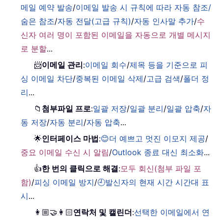
메일 예약 발송
/
이메일 발송 시 규칙에 따라 자동 참조/
숨은 참조
/
자동 전달(고급 규칙)
/
자동 인사말 추가
/
수
신자 여러 명이 포함된 이메일을 자동으로 개별 메시지
로 분할
...
📨
이메일 관리
:
이메일 회수
/
제목 등을 기준으로 피
싱 이메일 차단
/
중복된 이메일 삭제
/
고급 검색
/
폴더 정
리
...
📁
첨부파일 프로
:
일괄 저장
/
일괄 분리
/
일괄 압축
/
자
동 저장
/
자동 분리
/
자동 압축
...
🌟
인터페이스 마법
:
😊더 예쁘고 멋진 이모지 제공
/
중요 이메일 수신 시 알림
/
Outlook 종료 대신 최소화
...
👍
한 번의 클릭으로 해결
:
모두 회신(첨부 파일 포
함)
/
피싱 이메일 방지
/
🕘발신자의 현재 시간 시간대 표
시
...
👩🏼‍🤝‍👩🏻
연락처 및 캘린더
:
선택한 이메일에서 연