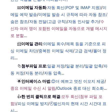
📧
이메일 자동화
:
자동 회신(POP 및 IMAP 지원)
/
이
메일 예약 발송
/
이메일 발송 시 규칙에 따라 자동 참조/
숨은 참조
/
자동 전달(고급 규칙)
/
자동 인사말 추가
/
수
신자 여러 명이 포함된 이메일을 자동으로 개별 메시지
로 분할
...
📨
이메일 관리
:
이메일 회수
/
제목 등을 기준으로 피
싱 이메일 차단
/
중복된 이메일 삭제
/
고급 검색
/
폴더 정
리
...
📁
첨부파일 프로
:
일괄 저장
/
일괄 분리
/
일괄 압축
/
자
동 저장
/
자동 분리
/
자동 압축
...
🌟
인터페이스 마법
:
😊더 예쁘고 멋진 이모지 제공
/
중요 이메일 수신 시 알림
/
Outlook 종료 대신 최소화
...
👍
한 번의 클릭으로 해결
:
모두 회신(첨부 파일 포
함)
/
피싱 이메일 방지
/
🕘발신자의 현재 시간 시간대 표
시
...