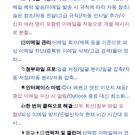
메일 예약 발송
/
이메일 발송 시 규칙에 따라 자동 참조/
숨은 참조
/
자동 전달(고급 규칙)
/
자동 인사말 추가
/
수
신자 여러 명이 포함된 이메일을 자동으로 개별 메시지
로 분할
...
📨
이메일 관리
:
이메일 회수
/
제목 등을 기준으로 피
싱 이메일 차단
/
중복된 이메일 삭제
/
고급 검색
/
폴더 정
리
...
📁
첨부파일 프로
:
일괄 저장
/
일괄 분리
/
일괄 압축
/
자
동 저장
/
자동 분리
/
자동 압축
...
🌟
인터페이스 마법
:
😊더 예쁘고 멋진 이모지 제공
/
중요 이메일 수신 시 알림
/
Outlook 종료 대신 최소화
...
👍
한 번의 클릭으로 해결
:
모두 회신(첨부 파일 포
함)
/
피싱 이메일 방지
/
🕘발신자의 현재 시간 시간대 표
시
...
👩🏼‍🤝‍👩🏻
연락처 및 캘린더
:
선택한 이메일에서 연