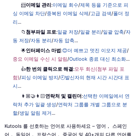
📨
이메일 관리
:
이메일 회수
/
제목 등을 기준으로 피
싱 이메일 차단
/
중복된 이메일 삭제
/
고급 검색
/
폴더 정
리
...
📁
첨부파일 프로
:
일괄 저장
/
일괄 분리
/
일괄 압축
/
자
동 저장
/
자동 분리
/
자동 압축
...
🌟
인터페이스 마법
:
😊더 예쁘고 멋진 이모지 제공
/
중요 이메일 수신 시 알림
/
Outlook 종료 대신 최소화
...
👍
한 번의 클릭으로 해결
:
모두 회신(첨부 파일 포
함)
/
피싱 이메일 방지
/
🕘발신자의 현재 시간 시간대 표
시
...
👩🏼‍🤝‍👩🏻
연락처 및 캘린더
:
선택한 이메일에서 연
락처 추가 일괄 생성
/
연락처 그룹를 개별 그룹으로 분
할
/
생일 알림 제거
...
Kutools 를 선호하는 언어로 사용하세요 – 영어， 스페인
어， 독일어， 프랑스어， 중국어 및 40+개의 다른 언어를