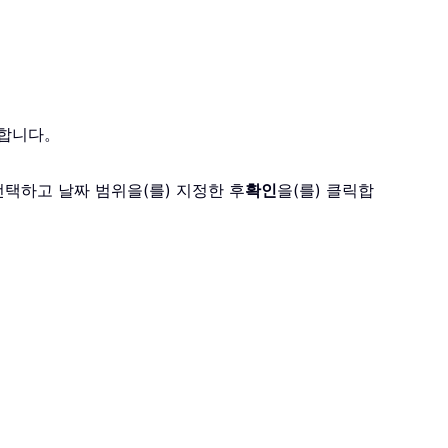
거합니다。
。
택하고 날짜 범위을(를) 지정한 후
확인
을(를) 클릭합