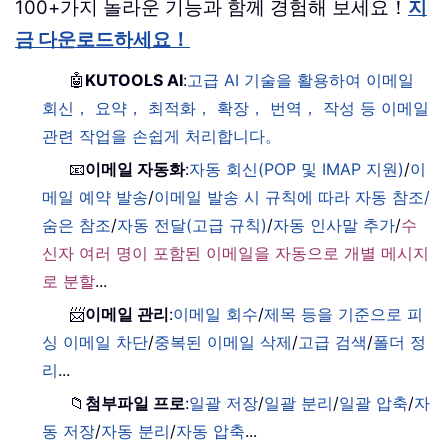
100+가지 놀라운 기능과 함께 경험해 보세요！
지
금 다운로드하세요！
🤖
KUTOOLS AI
:
고급 AI 기술을 활용하여 이메일
회신， 요약， 최적화， 확장， 번역， 작성 등 이메일
관련 작업을 손쉽게 처리합니다。
📧
이메일 자동화
:
자동 회신(POP 및 IMAP 지원)
/
이
메일 예약 발송
/
이메일 발송 시 규칙에 따라 자동 참조/
숨은 참조
/
자동 전달(고급 규칙)
/
자동 인사말 추가
/
수
신자 여러 명이 포함된 이메일을 자동으로 개별 메시지
로 분할
...
📨
이메일 관리
:
이메일 회수
/
제목 등을 기준으로 피
싱 이메일 차단
/
중복된 이메일 삭제
/
고급 검색
/
폴더 정
리
...
📁
첨부파일 프로
:
일괄 저장
/
일괄 분리
/
일괄 압축
/
자
동 저장
/
자동 분리
/
자동 압축
...