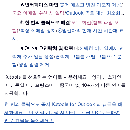
🌟
인터페이스 마법
:
😊더 예쁘고 멋진 이모지 제공
/
중요 이메일 수신 시 알림
/
Outlook 종료 대신 최소화
...
👍
한 번의 클릭으로 해결
:
모두 회신(첨부 파일 포
함)
/
피싱 이메일 방지
/
🕘발신자의 현재 시간 시간대 표
시
...
👩🏼‍🤝‍👩🏻
연락처 및 캘린더
:
선택한 이메일에서 연
락처 추가 일괄 생성
/
연락처 그룹를 개별 그룹으로 분
할
/
생일 알림 제거
...
Kutools 를 선호하는 언어로 사용하세요 – 영어， 스페인
어， 독일어， 프랑스어， 중국어 및 40+개의 다른 언어를
지원합니다！
한 번의 클릭으로 즉시 Kutools for Outlook 의 잠금을 해
제하세요。 더 이상 기다리지 마시고 지금 다운로드하여
업무 효율을 높이세요！