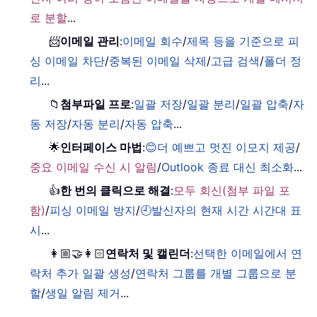
로 분할
...
📨
이메일 관리
:
이메일 회수
/
제목 등을 기준으로 피
싱 이메일 차단
/
중복된 이메일 삭제
/
고급 검색
/
폴더 정
리
...
📁
첨부파일 프로
:
일괄 저장
/
일괄 분리
/
일괄 압축
/
자
동 저장
/
자동 분리
/
자동 압축
...
🌟
인터페이스 마법
:
😊더 예쁘고 멋진 이모지 제공
/
중요 이메일 수신 시 알림
/
Outlook 종료 대신 최소화
...
👍
한 번의 클릭으로 해결
:
모두 회신(첨부 파일 포
함)
/
피싱 이메일 방지
/
🕘발신자의 현재 시간 시간대 표
시
...
👩🏼‍🤝‍👩🏻
연락처 및 캘린더
:
선택한 이메일에서 연
락처 추가 일괄 생성
/
연락처 그룹를 개별 그룹으로 분
할
/
생일 알림 제거
...