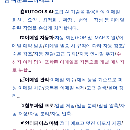
🤖
KUTOOLS AI
:
고급 AI 기술을 활용하여 이메일
회신， 요약， 최적화， 확장， 번역， 작성 등 이메일
관련 작업을 손쉽게 처리합니다。
📧
이메일 자동화
:
자동 회신(POP 및 IMAP 지원)
/
이
메일 예약 발송
/
이메일 발송 시 규칙에 따라 자동 참조/
숨은 참조
/
자동 전달(고급 규칙)
/
자동 인사말 추가
/
수
신자 여러 명이 포함된 이메일을 자동으로 개별 메시지
로 분할
...
📨
이메일 관리
:
이메일 회수
/
제목 등을 기준으로 피
싱 이메일 차단
/
중복된 이메일 삭제
/
고급 검색
/
폴더 정
리
...
📁
첨부파일 프로
:
일괄 저장
/
일괄 분리
/
일괄 압축
/
자
동 저장
/
자동 분리
/
자동 압축
...
🌟
인터페이스 마법
:
😊더 예쁘고 멋진 이모지 제공
/