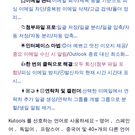
📨
이메일 관리
:
이메일 회수
/
제목 등을 기준으로 피
싱 이메일 차단
/
중복된 이메일 삭제
/
고급 검색
/
폴더 정
리
...
📁
첨부파일 프로
:
일괄 저장
/
일괄 분리
/
일괄 압축
/
자
동 저장
/
자동 분리
/
자동 압축
...
🌟
인터페이스 마법
:
😊더 예쁘고 멋진 이모지 제공
/
중요 이메일 수신 시 알림
/
Outlook 종료 대신 최소화
...
👍
한 번의 클릭으로 해결
:
모두 회신(첨부 파일 포
함)
/
피싱 이메일 방지
/
🕘발신자의 현재 시간 시간대 표
시
...
👩🏼‍🤝‍👩🏻
연락처 및 캘린더
:
선택한 이메일에서 연
락처 추가 일괄 생성
/
연락처 그룹를 개별 그룹으로 분
할
/
생일 알림 제거
...
Kutools 를 선호하는 언어로 사용하세요 – 영어， 스페인
어， 독일어， 프랑스어， 중국어 및 40+개의 다른 언어